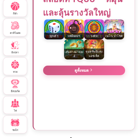
TQ888 อัตราต่อรองฟุตบอล – วิธีก
Q88TH– รับรางวัลใหญ่ทุกวัน
ายกับ tq888 เครดิตฟรี สำหรับผู้เล่
ะเรียนรู้เคล็ดลับเพื่อความสำเร็จกับ
าสนใจ รวมถึงการหมุนฟรี โดยปกติแล้ว ผู้เล่นจะได้รับการห
ารเลือกเดิมพันที่มีโอกาสชนะสูงสุด
นใหม่
เกมสนุกๆ
TQ888!
มุนฟรีเมื่อทำการลงทะเบียนและฝากเงินครั้งแรก นี่คือจุดเริ่
มาสนุกไปกับความตื่นเต้นของแจ็ค
เทคนิคการเล่นลอตเตอรี่ขั้นสูงจาก
มต้นที่ยอดเยี่ยมในการเข้าสู่โลกของ TQ88 และเป็นโอกาส
เกมมือถือสนุกๆ
พอต 888b ที่ TQ88 Slot กันเถอะ!
ผู้เชี่ยวชาญที่ tq88th: ล่าสุดในปี 2
ที่ดีในการลองเล่นเกมสล็อต
เกม
025
ลงทะเบียนตอนนี้ที่คาสิโน TQ88 Sl
TQ88BET: การเดิมพันมุมคืออะไ
ไปที่เว็บไซต์
TQ88
และทำการสมัครสมาชิกให้เรียบร้อย อย่
เกมที่เล่นออนไลน์ได้สนุกๆ
ot และรับโบนัสต้อนรับของคุณ
ร? 3 วิธีที่จะช่วยให้คุณเลือกเดิมพัน
าลืมเช็คว่าคุณต้องทำการฝากเงินครั้งแรกเพื่อเปิดใช้งานกา
ลงทะเบียน
ที่ถูกต้อง
รหมุนฟรีหรือเปล่า เมื่อเสร็จแล้วก็ใช้การหมุนฟรีเพื่อเริ่มต้น
วิธีการลงทะเบียนบน tq88: คู่มือที่ง่
การเล่นเกมและเพลิดเพลินกับโอกาสในการชนะที่มากขึ้น!
เกมมือถือน่าเล่น2025
ายสำหรับผู้ที่ชื่นชอบคาสิโน
เว็บ
มีส่วนร่วมในกิจกรรมโปรโมชั่นที่จัดขึ้นอย่างสม่ำเสมอ
TQ88 จะมีการจัดกิจกรรมส่งเสริมการขายอย่างต่อเนื่อง ซึ่ง
มักจะมีการหมุนฟรีรวมอยู่ด้วย กิจกรรมเหล่านี้อาจเป็นโปร
โมชั่นในช่วงเทศกาล การท้าทายประจำสัปดาห์ หรือการโป
รโมทเกมเฉพาะ