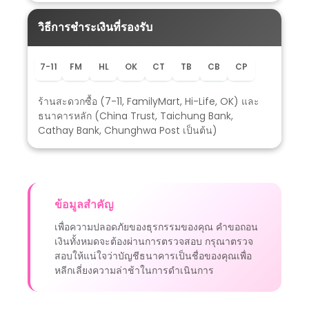
ปรโมชั่นเพื่อรับหมุนฟรี อย่าลืมอ่านรายละเอียดและเงื่อนไ
ขของแต่ละโปรโมชั่นเพื่อให้ได้ประโยชน์สูงสุดนะคะ
สรุป
การได้รับการหมุนฟรีที่ TQ88 คาสิโนเป็นวิธีที่ยอดเยี่ยมใน
การเพิ่มประสบการณ์การเล่นเกมและโอกาสในการชนะขอ
งคุณ โดยการลงทะเบียนเพื่อรับโบนัสต้อนรับ, เข้าร่วมโปรโ
มชั่นประจำ, เข้าสู่โปรแกรม VIP, และมีส่วนร่วมในการแข่ง
ขันและความท้าทาย รวมถึงการใช้โปรโมชั่นเฉพาะสำหรับ
เกม คุณจะสามารถใช้ประโยชน์จากรางวัลเหล่านี้เพื่อเพิ่มค
วามสนุกสนานในการเล่นเกมสล็อตของคุณ อย่าลืมตรวจส
อบโปรโมชั่นที่ TQ88 เป็นประจำเพื่อไม่พลาดโอกาสในการ
เริ่มต้นการหมุนฟรีของคุณ!