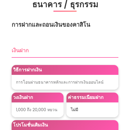
วิธีการเข้าร่วม
คอยติดตามหน้าโปรโมชั่นของ TQ88 เพื่อรับข้อมูลเกี่ยวกับ
กิจกรรมฟรีสปินล่าสุดอยู่เสมอ
สมัครรับการแจ้งเตือนทางอีเมลหรือการแจ้งเตือนแบบพุชจ
าก TQ88 เพื่อไม่พลาดข่าวสารโปรโมชั่นใหม่ๆ
เข้าร่วมกิจกรรมโปรโมชั่นและทำตามกฎที่กำหนด เช่น กา
รฝากเงิน การวางเดิมพัน หรือการเล่นเกมเฉพาะ เพื่อรับหมุ
นฟรี
เข้าร่วมการแข่งขันต่างๆ
TQ88 มีการจัดกิจกรรมการแข่งขันและความท้าทายอยู่เสม
อ ซึ่งผู้เข้าร่วมสามารถลุ้นรับการหมุนฟรีเป็นรางวัลได้ โดย
การแข่งขันเหล่านี้มักจะเกี่ยวข้องกับเกมตู้สล็อต ผู้เล่นสามา
รถเข้าร่วมเพื่อแย่งชิงฟรีสปินได้