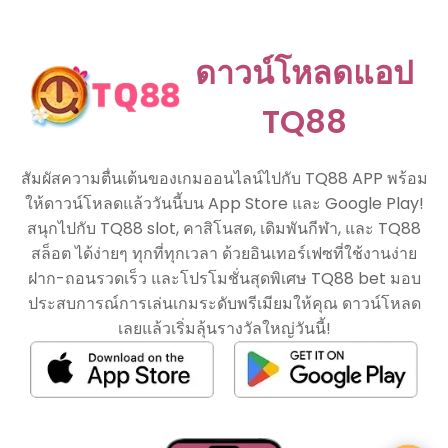
聯絡資訊
Contact Us
地址
客服專線
聯絡手機
傳真
信箱