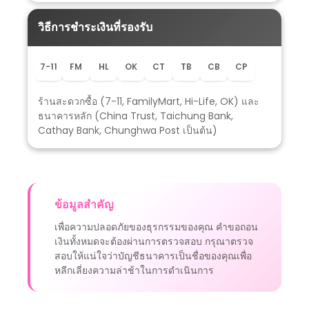
TQ88
การแทงบอลที่เข้าถึงง่าย เหมาะกับในยุคปัจจุบัน
ปัจจุบันในยุคของโลกอินเตอร์เน็ต เราสามารถได้ยินคำว่า แ
ทงบอลออนไลน์ อย่างแน่นอน ทั่วไปในสังคมไทย การแทงบ
อลคือสิ่งที่หลายคนคุ้นเคยและใช้งานได้ดี เมื่อประมาณ 10
กว่าปีที่ผ่านมา เมื่อก่อนการพนันบอลต้องเดินทางไปที่โต๊ะบ
อล ที่จะมีเจ้ามือรับเดิมพัน ซึ่งการเล่นที่โต๊ะบอลมักจะมีการ
จำกัดเงินและเวลา เป็นเงื่อนไขที่ไม่เป็นธรรมกับผู้เล่น จึงทำ
ให้หลายคนเริ่มเข้าไปเล่นแทงบอลออนไลน์มากขึ้น ทำให้ก
ารแทงบอลในปัจจุบันเป็นเรื่องง่ายมากขึ้น เพียงแค่ใช้มือถือ
ที่ทุกคนมี รวมถึงแท็บเล็ตหรือคอมพิวเตอร์ที่บ้านก็สามารถเ
ข้าไปเล่นพนันบอลออนไลน์ได้ทันที การอธิบายอย่างง่ายๆคื
อ หากมีอุปกรณ์ใดที่เชื่อมต่ออินเตอร์เน็ต ก็สามารถเข้าเล่น
เว็บบอลได้ สำหรับผู้เล่นใหม่ที่เพิ่งเริ่มต้นเล่นการแทงบอลอ
อนไลน์อาจจะยังไม่เข้าใจอย่างลึกซึ้ง แต่เราจะมาอธิบายเพิ่
มเติมให้เข้าใจละเอียด หลังจากอ่านจบ คุณสามารถเข้าเดิม