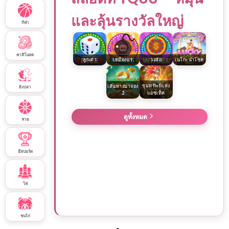
เทคนิคการเล่นลอตเตอรี่ขั้นสูงจาก
เกมมือถือสนุกๆ
พอต 888b ที่ TQ88 Slot กันเถอะ!
ผู้เชี่ยวชาญที่ tq88th: ล่าสุดในปี 2
การเลือกอัตราต่อรองเพื่อทำกำไรในการเดิมพันบอลออนไ
เกม
025
ลน์เป็นความท้าทายที่จำเป็น โดยจะมีการตัดสินใจเลือกอัตร
ลงทะเบียนตอนนี้ที่คาสิโน TQ88 Sl
TQ88BET: การเดิมพันมุมคืออะไ
าราคาต่อรองบอลให้เหมาะสมบนเว็บไซต์พนันบอลออนไล
เกมที่เล่นออนไลน์ได้สนุกๆ
ot และรับโบนัสต้อนรับของคุณ
ร? 3 วิธีที่จะช่วยให้คุณเลือกเดิมพัน
น์ เป็นขั้นตอนสำคัญที่ผู้เล่นต้องพิจารณาอย่างรอบคอบ การ
ลงทะเบียน
ที่ถูกต้อง
ที่ราคาบอลในเว็บไซต์พนันบอลมีการเปลี่ยนแปลงอยู่ตลอดเ
วิธีการลงทะเบียนบน tq88: คู่มือที่ง่
วลาเป็นปัจจัยสำคัญที่ผู้เล่นต้องสังเกต เพื่อวัดว่าการเดิมพัน
เกมมือถือน่าเล่น2025
ายสำหรับผู้ที่ชื่นชอบคาสิโน
ของตนในราคาที่เหมาะสมจะทำให้ได้กำไรมากขึ้นหรือไม่
เว็บ
การเลือกลงเดิมพันในช่วงที่ราคาต่อรองน้อยอาจทำให้กำไ
รที่ได้มีน้อยลงเช่นกัน ฉะนั้นการเลือกอัตราราคาต่อรองบอ
ลที่คุ้มค่าจึงเป็นเหตุผลหลักที่นักพนันบอลมีความสำคัญในก
ารวางเดิมพันในแต่ละคู่ การดูราคาบอลอย่างรอบคอบทำใ
ห้ผู้เล่นสามารถทำกำไรและรับผลตอบแทนที่ดีขึ้นตามที่ตั้งไ
ว้มาก่อนหน้านี้
2. การวิเคราะห์ก่อนวางเดิมพันจริง