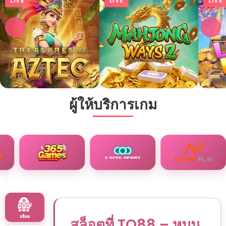
เคล็ดลับในการรับฟรีสปินที่คาสิโน
เกมมือถือสนุกๆ ใหม่ล่าสุดบน tq88
เกมยิงปลาแตกง่าย TQ88 ลุ้นรับโบ
เคล็ดลับเกมไพ่ UNO ของ TQ88 ส
ot รอคุณอยู่
全部文章
8 ให้ได้เงินจริง
TQ88 อย่างมีประสิทธิภาพ
vip
選擇文章
นัสรางวัลมากมาย
ล็อต – กลยุทธ์ในการชนะรางวัลให
tq888 สล็อต: ตีความฝันเกี่ยวกับปล
TQ88 แทงหวยรัฐบาล ครบทุกเลขใ
tq8888 คลับ - รีวิวอย่างละเอียดเกี่
โปรโมชั่นจาก tq8888 ข้อเสนอสุด
คาสิโนสด
การสร้างรายได้จาก tq88 แนะนำวิ
ญ่
tq888: แพลตฟอร์มคาสิโนออนไล
า - การตีความและเลขนำโชค
ห้เดิมพัน อัตราจ่ายสูงสุดในไทย
ยวกับพอร์ทัลเกม tq88vip สำหรับ
พิเศษสำหรับสมาชิกทุกคน
ธีที่ง่ายที่สุดในการทำเงิน
น์ที่ดีที่สุดสำหรับเกมคาสิโนไทย
tq888 เครดิตฟรี นำเสนอห้องเกมก
สล็อต
เว็บหวย TQ88 ไม่มีเลขอั้น จ่ายจริง
นักเดิมพัน
แพลตฟอร์มคาสิโนออนไลน์ tq88
TQ88TH เกมยิงปลา: ล่ารางวัลระดั
tq88: เกมออนไลน์สนุก ๆ และราง
ารพนันที่น่าดึงดูดที่สุดในภูมิภาคจ
แทงหวยได้เต็มที่ ไม่มีขีดจำกัด
เกมคาสิโนมือถือที่ดีที่สุดในปี 2025
support ที่มีชื่อเสียงสำหรับการเดิ
กีฬา
บสูงไม่จำกัด
วัลใหญ่ในประเทศไทย
ากเกมยิงปลา
TQ88: ทำให้การถูกรางวัลลอตเตอ
บน tq8888
มพันกีฬา
เกมไพ่เตียนเลน กับ TQ88BET– โอ
ยิงปลา
tq888 เครดิตฟรี: โอกาสพิเศษสำห
รี่เป็นเรื่องง่ายขึ้น
tq888 สล็อต: เกมคาสิโนมือถือที่ค
อัปเดตล่าสุดเกี่ยวกับลิงก์การเข้าถึง
กาสรับรางวัลมากมายที่คุณไม่ควร
รับคนรักลอตเตอรี่ยุคใหม่
วรเล่นในปี 2025
หวย
tq88vip
พลาด
การเลือกไก่ชนที่มีโอกาสชนะที่ T
เกมมือถือน่าเล่นในปี 2025: สมัครง่
เข้าร่วมสนุกกับเกมตกปลามังกรแล
บล็อก
TQ888 อัตราต่อรองฟุตบอล – วิธีก
Q88TH– รับรางวัลใหญ่ทุกวัน
ายกับ tq888 เครดิตฟรี สำหรับผู้เล่
ะเรียนรู้เคล็ดลับเพื่อความสำเร็จกับ
ารเลือกเดิมพันที่มีโอกาสชนะสูงสุด
นใหม่
เกมสนุกๆ
TQ888!
มาสนุกไปกับความตื่นเต้นของแจ็ค
เทคนิคการเล่นลอตเตอรี่ขั้นสูงจาก
เกมมือถือสนุกๆ
พอต 888b ที่ TQ88 Slot กันเถอะ!
ลงทะเบียนตอนนี้ที่คาสิโน TQ88 Slot
ผู้เชี่ยวชาญที่ tq88th: ล่าสุดในปี 2
เกม
025
และรับโบนัสต้อนรับของคุณ
ลงทะเบียนตอนนี้ที่คาสิโน TQ88 Sl
TQ88BET: การเดิมพันมุมคืออะไ
เกมที่เล่นออนไลน์ได้สนุกๆ
ot และรับโบนัสต้อนรับของคุณ