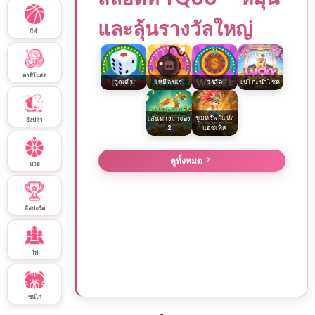
ร? 3 วิธีที่จะช่วยให้คุณเลือกเดิมพัน
ลงทะเบียน
ที่ถูกต้อง
วิธีการลงทะเบียนบน tq88: คู่มือที่ง่
เกมมือถือน่าเล่น2025
ายสำหรับผู้ที่ชื่นชอบคาสิโน
เว็บ
บาคาร่า TQ88 เกมไพ่ยอดนิยมอันดับ
1 ที่ทำเงินได้สูงที่สุด