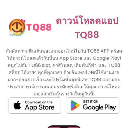
เล่นคาสิโนออนไลน์อย่างไรให้ปลอดภั
ยเหมือนมือโปร