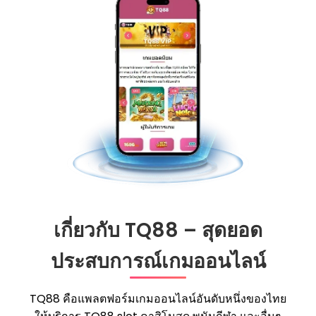
พบกับเกมสล็อตออนไลน์ที่น่าสนใจที่สุ
ดจาก TQ88 คาสิโนในปี 2024 ที่คุณต้
องลอง!
1
2
3
4
5
6