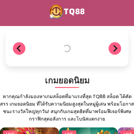
เว็บเดิมพันคุณภาพ รวมสล็อตออน
คาสิโนสด: TQ88 นําเวทมนตร์เกม
ไลน์ทุกค่ายดัง ไว้ที่นี่ที่เดียว TQ88
จริงมาสู่บ้านของคุณ
TQ88 เว็บตรงแตกง่าย มอบความส
TQ88 เกมคาสิโนเว็บใหญ่ เสมือนจ
นุกให้กับทุกท่าน แบบไร้ขีดจำกัด
MENU
ริง เสนอโปรโมชั่นสุดพิเศษ
เล่นเกมสล็อต ทำเงินแสนได้ที่ TQ8
บาคาร่า TQ88 เกมไพ่ยอดนิยมอัน
8 ผู้ให้บริการเว็บใหญ่ที่สุดในไทย
ดับ 1 ที่ทำเงินได้สูงที่สุด
文章
TQ88 เว็บเกมคาสิโน ทำกำไรดีที่สุ
TQ88 เว็บคาสิโนออนไลน์ ไม่ผ่าน
ด สมัครง่าย ทันสมัย รองรับผู้เล่นก
คนกลาง เล่นง่าย จ่ายจริง ล้าน%
ว่า 1 ล้านคน
คาสิโนสด TQ88 มีรูปแบบการเล่น
TQ88 สล็อตเกม คุณภาพจัดเต็ม ส
ที่ง่ายเข้าเดิมพันได้ทุกที่ทุกเวลา
มัครเล่นง่าย ให้ผลตอบแทนสูง
เล่นคาสิโนออนไลน์อย่างไรให้ปลอ
tq888 สล็อต: มาร่วมสัมผัสความบั
ดภัยเหมือนมือโปร
นเทิงและโอกาสที่สามารถเปลี่ยนแ
พบกับเกมสล็อตออนไลน์ที่น่าสนใจ
ปลงชีวิตของคุณได้
แทงบอลออนไลน์ TQ88 แทงบอลไ
ที่สุดจาก TQ88 คาสิโนในปี 2024
เว็บ เกมยิงปลา TQ88 มาแรง ยิ่งเล่
TQ88 Slot บาคาร่า: เรียนรู้กฎและ
เกมสนุกๆ ใหม่ล่าสุดที่ tq88bet
ด้ทุกลีค เปิดทุกคู่ 24 ชั่วโมง
首頁
文章
ที่คุณต้องลอง!
น ยิ่งได้เงิน
กลยุทธ์การเดิมพันที่ชาญฉลาด
โปรโมชั่นที่น่าตื่นเต้นจาก TQ88 Sl
วิธีการเล่นพนันบอลออนไลน์ TQ8