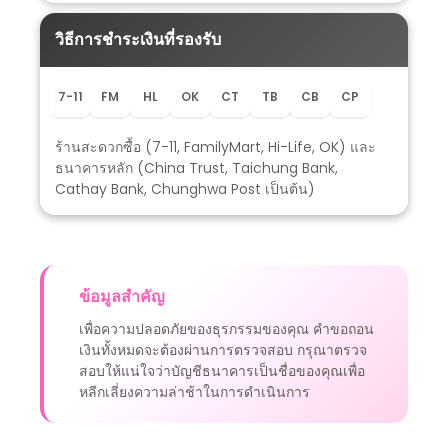
TQ88 เว็บคาสิโนออนไลน์ ไม่ผ่านคนก
ลาง เล่นง่าย จ่ายจริง ล้าน%